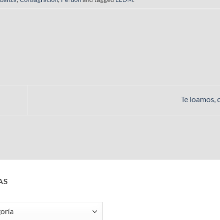
Te loamos, 
AS