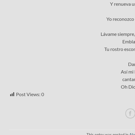
Y renueva un
Yo reconozco 
Lávame siempre,
Emblan
Tu rostro esco
Dam
Así mi
cantar
Oh Dio
Post Views:
0
This entry was posted in
Al