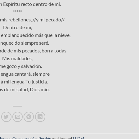
 Espíritu recto dentro de mí.
*****
mis rebeliones, //y mi pecado//
Dentro de mí,
 emblanquecido más que la nieve,
quecido siempre seré.
nde de mis pecados, borra todas
Mis maldades,
e gozo y salvación.
 lengua cantará, siempre
á mi lengua Tu justicia.
s de mi salud, Dios mío.
abanza
,
Consagración
,
Perdón
and tagged
LLDM
.