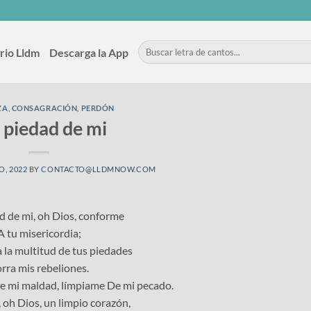
rio Lldm
Descarga la App
ZA
,
CONSAGRACIÓN
,
PERDÓN
 piedad de mi
O, 2022
BY
CONTACTO@LLDMNOW.COM
d de mi, oh Dios, conforme
A tu misericordia;
la multitud de tus piedades
rra mis rebeliones.
e mi maldad, límpiame De mi pecado.
 oh Dios, un limpio corazón,