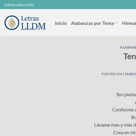
Skip
Letras cantos Lldm
to
content
Inicio
Alabanzas por Tema
Himna
ALABAN
Ten
POSTED ON
1 MARZ
Ten pieda
Conforme a 
Bo
Lávame mas y más d
Crea en mí,