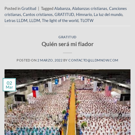
Posted in
Gratitud
|
Tagged
Alabanza
,
Alabanzas cristianas
,
Canciones
cristianas
,
Cantos cristianos
,
GRATITUD
,
Himnario
,
La luz del mundo
,
Letras LLDM
,
LLDM
,
The light of the world
,
TLOTW
GRATITUD
Quién será mi fiador
POSTED ON
2 MARZO, 2022
BY
CONTACTO@LLDMNOW.COM
02
Mar