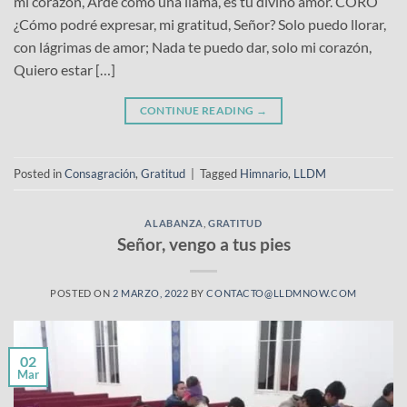
mi corazón, Arde como una llama, es tu divino amor. CORO
¿Cómo podré expresar, mi gratitud, Señor? Solo puedo llorar,
con lágrimas de amor; Nada te puedo dar, solo mi corazón,
Quiero estar […]
CONTINUE READING
→
Posted in
Consagración
,
Gratitud
|
Tagged
Himnario
,
LLDM
ALABANZA
,
GRATITUD
Señor, vengo a tus pies
POSTED ON
2 MARZO, 2022
BY
CONTACTO@LLDMNOW.COM
02
Mar