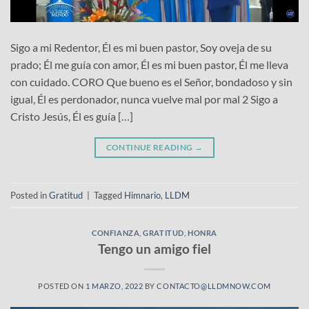
Sigo a mi Redentor, Él es mi buen pastor, Soy oveja de su
prado; Él me guía con amor, Él es mi buen pastor, Él me lleva
con cuidado. CORO Que bueno es el Señor, bondadoso y sin
igual, Él es perdonador, nunca vuelve mal por mal 2 Sigo a
Cristo Jesús, Él es guía […]
CONTINUE READING
→
Posted in
Gratitud
|
Tagged
Himnario
,
LLDM
CONFIANZA
,
GRATITUD
,
HONRA
Tengo un amigo fiel
POSTED ON
1 MARZO, 2022
BY
CONTACTO@LLDMNOW.COM