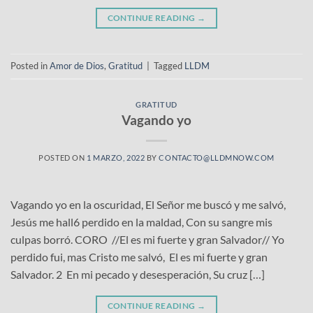
CONTINUE READING
→
Posted in
Amor de Dios
,
Gratitud
|
Tagged
LLDM
GRATITUD
Vagando yo
POSTED ON
1 MARZO, 2022
BY
CONTACTO@LLDMNOW.COM
Vagando yo en la oscuridad, El Señor me buscó y me salvó,
Jesús me hall6 perdido en la maldad, Con su sangre mis
culpas borró. CORO //El es mi fuerte y gran Salvador// Yo
perdido fui, mas Cristo me salvó, El es mi fuerte y gran
Salvador. 2 En mi pecado y desesperación, Su cruz […]
CONTINUE READING
→