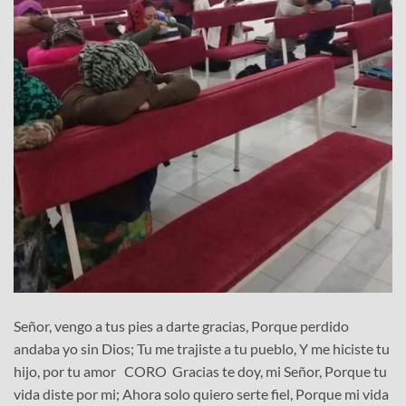
Señor, vengo a tus pies a darte gracias, Porque perdido
andaba yo sin Dios; Tu me trajiste a tu pueblo, Y me hiciste tu
hijo, por tu amor CORO Gracias te doy, mi Señor, Porque tu
vida diste por mi; Ahora solo quiero serte fiel, Porque mi vida