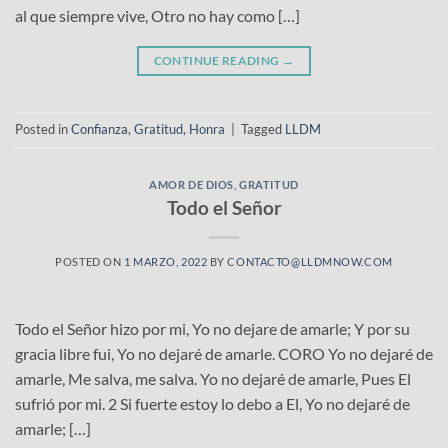
al que siempre vive, Otro no hay como […]
CONTINUE READING
→
Posted in
Confianza
,
Gratitud
,
Honra
|
Tagged
LLDM
AMOR DE DIOS
,
GRATITUD
Todo el Señor
POSTED ON
1 MARZO, 2022
BY
CONTACTO@LLDMNOW.COM
Todo el Señor hizo por mi, Yo no dejare de amarle; Y por su
gracia libre fui, Yo no dejaré de amarle. CORO Yo no dejaré de
amarle, Me salva, me salva. Yo no dejaré de amarle, Pues El
sufrió por mi. 2 Si fuerte estoy lo debo a El, Yo no dejaré de
amarle; […]