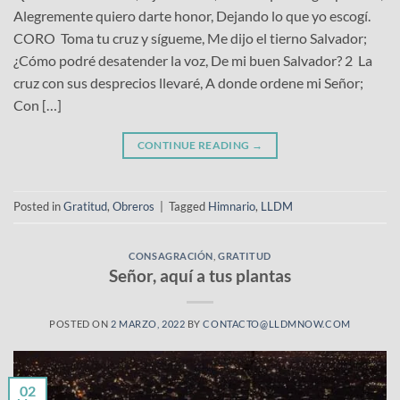
Alegremente quiero darte honor, Dejando lo que yo escogí.
CORO Toma tu cruz y sígueme, Me dijo el tierno Salvador;
¿Cómo podré desatender la voz, De mi buen Salvador? 2 La
cruz con sus desprecios llevaré, A donde ordene mi Señor;
Con […]
CONTINUE READING
→
Posted in
Gratitud
,
Obreros
|
Tagged
Himnario
,
LLDM
CONSAGRACIÓN
,
GRATITUD
Señor, aquí a tus plantas
POSTED ON
2 MARZO, 2022
BY
CONTACTO@LLDMNOW.COM
02