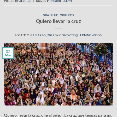
Posted in
Gratitud
|
Tagged
Himnario
,
LLDM
GRATITUD
,
OBREROS
Quiero llevar la cruz
POSTED ON
2 MARZO, 2022
BY
CONTACTO@LLDMNOW.COM
02
Mar
Quiero llevar la cruz, dije al Señor, La cruz que tengas para mi;