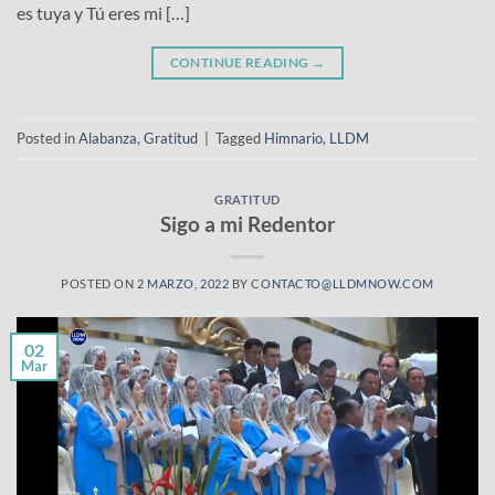
es tuya y Tú eres mi […]
CONTINUE READING
→
Posted in
Alabanza
,
Gratitud
|
Tagged
Himnario
,
LLDM
GRATITUD
Sigo a mi Redentor
POSTED ON
2 MARZO, 2022
BY
CONTACTO@LLDMNOW.COM
02
Mar