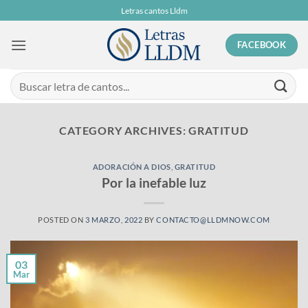
Skip
Letras cantos Lldm
to
content
FACEBOOK
CATEGORY ARCHIVES:
GRATITUD
ADORACIÓN A DIOS
,
GRATITUD
Por la inefable luz
POSTED ON
3 MARZO, 2022
BY
CONTACTO@LLDMNOW.COM
03
Mar