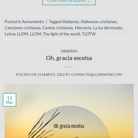
CONTINUE READING
→
Posted in
Avivamiento
|
Tagged
Alabanza
,
Alabanzas cristianas
,
Canciones cristianas
,
Cantos cristianos
,
Himnario
,
La luz del mundo
,
Letras LLDM
,
LLDM
,
The light of the world
,
TLOTW
OBREROS
Oh, gracia excelsa
POSTED ON
11 MARZO, 2022
BY
CONTACTO@LLDMNOW.COM
11
Mar