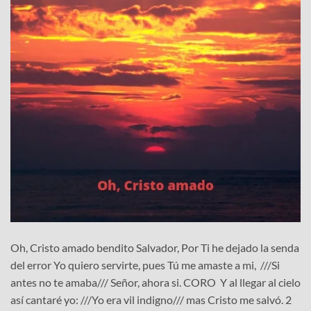
Oh, Cristo amado bendito Salvador, Por Ti he dejado la senda
del error Yo quiero servirte, pues Tú me amaste a mi, ///Si
antes no te amaba/// Señor, ahora si. CORO Y al llegar al cielo
así cantaré yo: ///Yo era vil indigno/// mas Cristo me salvó. 2