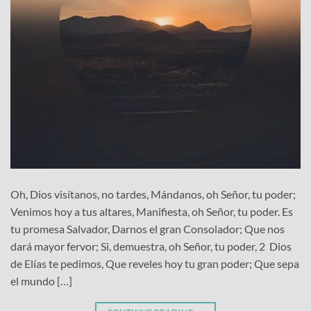
Oh, Dios visítanos, no tardes, Mándanos, oh Señor, tu poder;
Venimos hoy a tus altares, Manifiesta, oh Señor, tu poder. Es
tu promesa Salvador, Darnos el gran Consolador; Que nos
dará mayor fervor; Si, demuestra, oh Señor, tu poder, 2 Dios
de Elías te pedimos, Que reveles hoy tu gran poder; Que sepa
el mundo […]