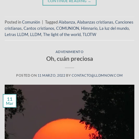
CONTINUE READING
→
Posted in
Comunión
|
Tagged
Alabanza
,
Alabanzas cristianas
,
Canciones
cristianas
,
Cantos cristianos
,
COMUNION
,
Himnario
,
La luz del mundo
,
Letras LLDM
,
LLDM
,
The light of the world
,
TLOTW
ADVENIMIENTO
Oh, cuán preciosa
POSTED ON
11 MARZO, 2022
BY
CONTACTO@LLDMNOW.COM
11
Mar