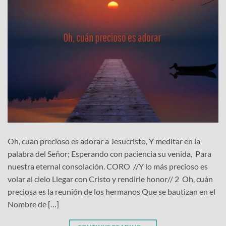
Oh, cuán precioso es adorar a Jesucristo, Y meditar en la
palabra del Señor; Esperando con paciencia su venida, Para
nuestra eternal consolación. CORO //Y lo más precioso es
volar al cielo Llegar con Cristo y rendirle honor// 2 Oh, cuán
preciosa es la reunión de los hermanos Que se bautizan en el
Nombre de […]