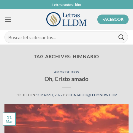
Skip
Letras cantos Lldm
to
content
FACEBOOK
TAG ARCHIVES:
HIMNARIO
AMOR DE DIOS
Oh, Cristo amado
POSTED ON
11 MARZO, 2022
BY
CONTACTO@LLDMNOW.COM
11
Mar