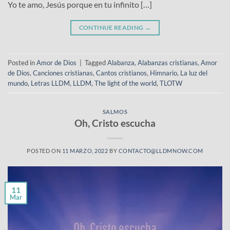
Yo te amo, Jesús porque en tu infinito […]
CONTINUE READING
→
Posted in
Amor de Dios
|
Tagged
Alabanza
,
Alabanzas cristianas
,
Amor
de Dios
,
Canciones cristianas
,
Cantos cristianos
,
Himnario
,
La luz del
mundo
,
Letras LLDM
,
LLDM
,
The light of the world
,
TLOTW
SALMOS
Oh, Cristo escucha
POSTED ON
11 MARZO, 2022
BY
CONTACTO@LLDMNOW.COM
11
Mar