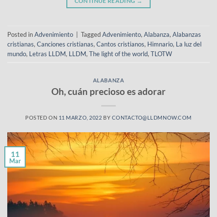
CONTINUE READING
→
Posted in
Advenimiento
|
Tagged
Advenimiento
,
Alabanza
,
Alabanzas
cristianas
,
Canciones cristianas
,
Cantos cristianos
,
Himnario
,
La luz del
mundo
,
Letras LLDM
,
LLDM
,
The light of the world
,
TLOTW
ALABANZA
Oh, cuán precioso es adorar
POSTED ON
11 MARZO, 2022
BY
CONTACTO@LLDMNOW.COM
11
Mar