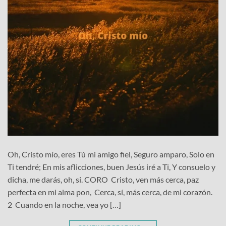
Oh, Cristo mío, eres Tú mi amigo fiel, Seguro amparo, Solo en
Ti tendré; En mis aflicciones, buen Jesús iré a Ti, Y consuelo y
dicha, me darás, oh, si. CORO Cristo, ven más cerca, paz
perfecta en mi alma pon, Cerca, sí, más cerca, de mi corazón.
2 Cuando en la noche, vea yo […]