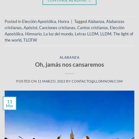
CONTINUE READING
→
Posted in
Elección Apostólica
,
Honra
|
Tagged
Alabanza
,
Alabanzas
cristianas
,
Apóstol
,
Canciones cristianas
,
Cantos cristianos
,
Elección
Apostólica
,
Himnario
,
La luz del mundo
,
Letras LLDM
,
LLDM
,
The light of
the world
,
TLOTW
ALABANZA
Oh, jamás nos cansaremos
POSTED ON
11 MARZO, 2022
BY
CONTACTO@LLDMNOW.COM
11
Mar