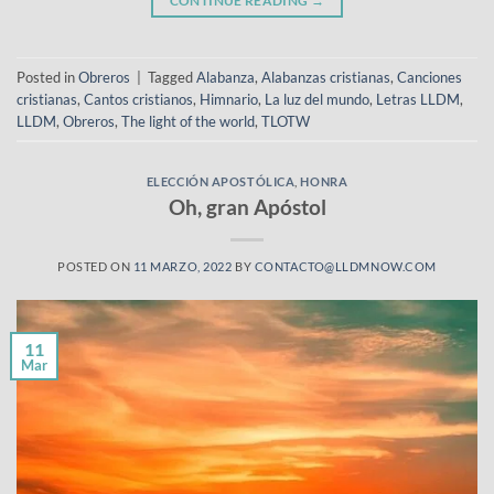
CONTINUE READING
→
Posted in
Obreros
|
Tagged
Alabanza
,
Alabanzas cristianas
,
Canciones
cristianas
,
Cantos cristianos
,
Himnario
,
La luz del mundo
,
Letras LLDM
,
LLDM
,
Obreros
,
The light of the world
,
TLOTW
ELECCIÓN APOSTÓLICA
,
HONRA
Oh, gran Apóstol
POSTED ON
11 MARZO, 2022
BY
CONTACTO@LLDMNOW.COM
11
Mar