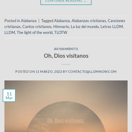
CONTINUE READING
→
Posted in
Alabanza
|
Tagged
Alabanza
,
Alabanzas cristianas
,
Canciones
cristianas
,
Cantos cristianos
,
Himnario
,
La luz del mundo
,
Letras LLDM
,
LLDM
,
The light of the world
,
TLOTW
AVIVAMIENTO
Oh, Dios visítanos
POSTED ON
11 MARZO, 2022
BY
CONTACTO@LLDMNOW.COM
11
Mar