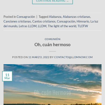
CONTINUE READING
→
Posted in
Consagración
|
Tagged
Alabanza
,
Alabanzas cristianas
,
Canciones cristianas
,
Cantos cristianos
,
Consagración
,
Himnario
,
La luz
del mundo
,
Letras LLDM
,
LLDM
,
The light of the world
,
TLOTW
COMUNIÓN
Oh, cuán hermoso
POSTED ON
11 MARZO, 2022
BY
CONTACTO@LLDMNOW.COM
11
Mar