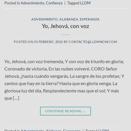
Posted in
Advenimiento
,
Confianza
|
Tagged
LLDM
ADVENIMIENTO
,
ALABANZA
,
ESPERANZA
Yo, Jehová, con voz
POSTED ON
25 FEBRERO, 2022
BY
CONTACTO@LLDMNOW.COM
Yo, Jehová, con voz tremenda, Y con voz de triunfo en gloria;
Coronado de victoria, En las nubes volveré. CORO Señor
Jehová, ¿hasta cuándo vengarás, La sangre de los profetas; Y
santos que hay en la tierra? Hasta que en gloria venga. La
gloriosa luz del día, Resplandeciente mas que el sol; Y más
que […]
CONTINUE READING
→