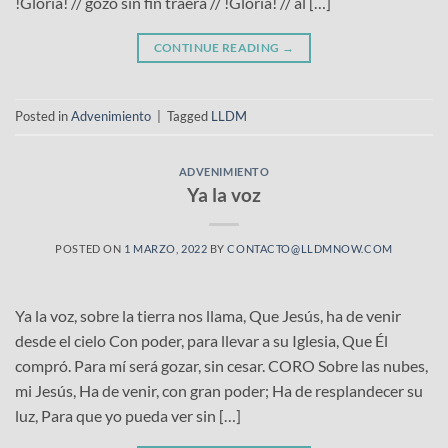
!Gloria! // gozo sin fin traerá // !Gloria! // al […]
CONTINUE READING
→
Posted in
Advenimiento
|
Tagged
LLDM
ADVENIMIENTO
Ya la voz
POSTED ON
1 MARZO, 2022
BY
CONTACTO@LLDMNOW.COM
Ya la voz, sobre la tierra nos llama, Que Jesús, ha de venir
desde el cielo Con poder, para llevar a su Iglesia, Que Él
compró. Para mí será gozar, sin cesar. CORO Sobre las nubes,
mi Jesús, Ha de venir, con gran poder; Ha de resplandecer su
luz, Para que yo pueda ver sin […]