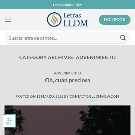
Skip
Letras cantos Lldm
to
content
FACEBOOK
CATEGORY ARCHIVES:
ADVENIMIENTO
ADVENIMIENTO
Oh, cuán preciosa
POSTED ON
11 MARZO, 2022
BY
CONTACTO@LLDMNOW.COM
11
Mar