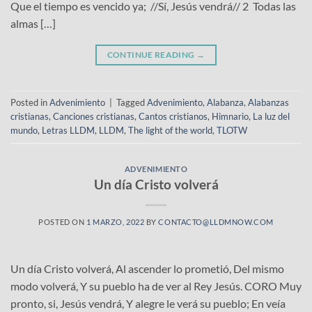
Que el tiempo es vencido ya; //Sí, Jesús vendrá// 2 Todas las
almas […]
CONTINUE READING
→
Posted in
Advenimiento
|
Tagged
Advenimiento
,
Alabanza
,
Alabanzas
cristianas
,
Canciones cristianas
,
Cantos cristianos
,
Himnario
,
La luz del
mundo
,
Letras LLDM
,
LLDM
,
The light of the world
,
TLOTW
ADVENIMIENTO
Un día Cristo volverá
POSTED ON
1 MARZO, 2022
BY
CONTACTO@LLDMNOW.COM
Un día Cristo volverá, Al ascender lo prometió, Del mismo
modo volverá, Y su pueblo ha de ver al Rey Jesús. CORO Muy
pronto, si, Jesús vendrá, Y alegre le verá su pueblo; En veía