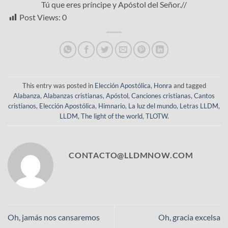
Tú que eres príncipe y Apóstol del Señor.//
Post Views:
0
This entry was posted in
Elección Apostólica
,
Honra
and tagged
Alabanza
,
Alabanzas cristianas
,
Apóstol
,
Canciones cristianas
,
Cantos
cristianos
,
Elección Apostólica
,
Himnario
,
La luz del mundo
,
Letras LLDM
,
LLDM
,
The light of the world
,
TLOTW
.
CONTACTO@LLDMNOW.COM
Oh, jamás nos cansaremos
Oh, gracia excelsa