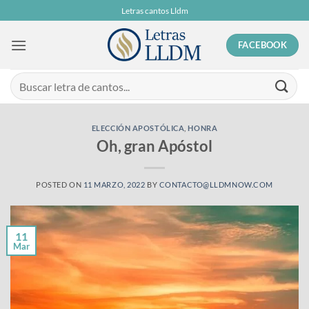
Skip
Letras cantos Lldm
to
content
FACEBOOK
ELECCIÓN APOSTÓLICA
,
HONRA
Oh, gran Apóstol
POSTED ON
11 MARZO, 2022
BY
CONTACTO@LLDMNOW.COM
11
Mar