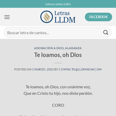
Skip
Letras cantos Lldm
to
content
FACEBOOK
ADORACIÓN A DIOS
,
ALABANZA
Te loamos, oh Dios
POSTED ON
1 MARZO, 2022
BY
CONTACTO@LLDMNOW.COM
Te loamos, oh Dios, con unánime voz,
Que en Cristo tu hijo, nos diste perdón.
CORO