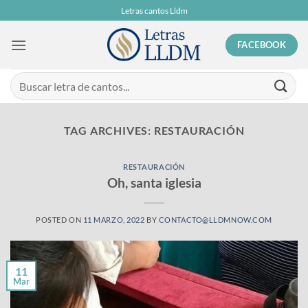
Skip
Letras cantos Lldm
to
content
FACEBOOK
TAG ARCHIVES:
RESTAURACIÓN
RESTAURACIÓN
Oh, santa iglesia
POSTED ON
11 MARZO, 2022
BY
CONTACTO@LLDMNOW.COM
11
Mar