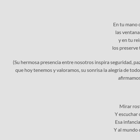
En tu mano 
las ventana
y en tu re
los preserve t
(Su hermosa presencia entre nosotros inspira seguridad, paz, 
que hoy tenemos y valoramos, su sonrisa la alegría de todo s
afirmamos 
Mirar ros
Y escuchar o
Esa infanci
Y al mundo c