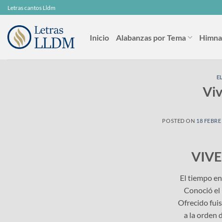
Skip
Letras cantos Lldm
to
content
Inicio
Alabanzas por Tema
Himna
E
Viv
POSTED ON
18 FEBRE
VIVE
El tiempo en
Conoció el 
Ofrecido fuis
a la orden 