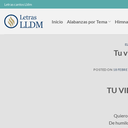
Skip
Letras cantos Lldm
to
content
Inicio
Alabanzas por Tema
Himna
E
Tu v
POSTED ON
18 FEBRE
TU VI
Quiero 
De humild