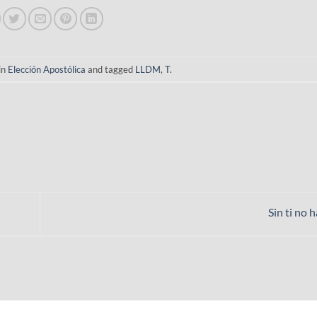
in
Elección Apostólica
and tagged
LLDM
,
T
.
Sin ti no h