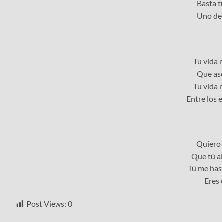
Basta t
Uno de 
Tu vida 
Que aso
Tu vida 
Entre los 
Quiero 
Que tú al
Tú me has 
Eres 
Post Views:
0