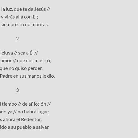
 la luz, que te da Jesús //
 vivirás allá con El;
 siempre, tú no morirás.
2
leluya // sea a Él //
l amor // que nos mostró;
que no quiso perder,
 Padre en sus manos le dio.
3
 tiempo // de aflicción //
do ya // no habrá lugar;
 ahora el Redentor,
do a su pueblo a salvar.