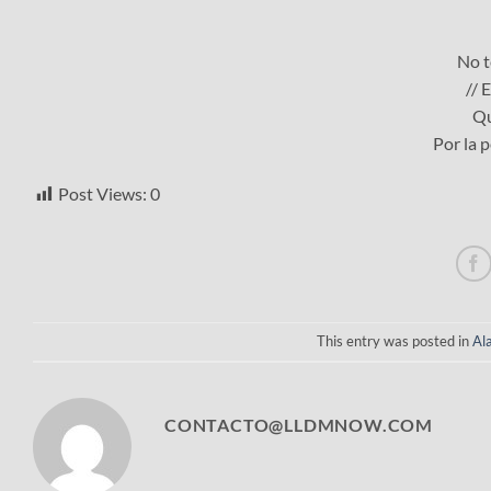
No t
// 
Qu
Por la 
Post Views:
0
This entry was posted in
Al
CONTACTO@LLDMNOW.COM