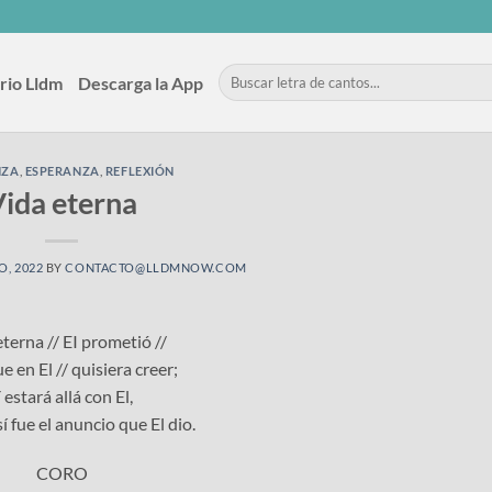
rio Lldm
Descarga la App
NZA
,
ESPERANZA
,
REFLEXIÓN
ida eterna
O, 2022
BY
CONTACTO@LLDMNOW.COM
terna // EI prometió //
e en El // quisiera creer;
 estará allá con El,
 fue el anuncio que El dio.
CORO