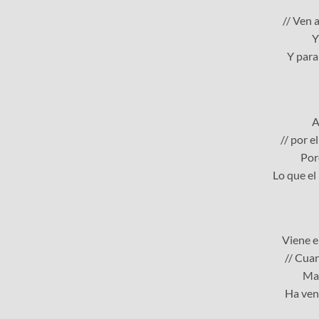
// Ven a
Y
Y para
A
// por e
Por
Lo que el
Viene el
// Cuan
Mas
Ha veni