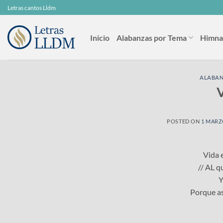
Skip
Letras cantos Lldm
to
content
Inicio
Alabanzas por Tema
Himna
ALABA
V
POSTED ON
1 MARZ
Vida e
// AL qu
Y
Porque así