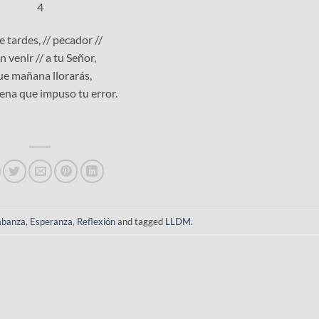
4
e tardes, // pecador //
En venir // a tu Señor,
e mañana llorarás,
pena que impuso tu error.
abanza
,
Esperanza
,
Reflexión
and tagged
LLDM
.