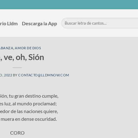
rio Lldm
Descarga la App
ABANZA
,
AMOR DE DIOS
, ve, oh, Sión
O, 2022
BY
CONTACTO@LLDMNOW.COM
 Sión, tu gran destino cumple,
s luz, al mundo proclamad;
edor de las naciones quiere,
 muera en dense oscuridad.
CORO