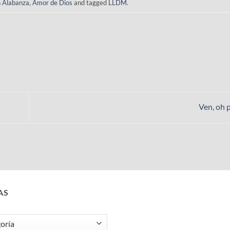
n
Alabanza
,
Amor de Dios
and tagged
LLDM
.
Ven, oh 
AS