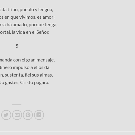
toda tribu, pueblo y lengua,
os en que vivimos, es amor;
erra ha amado, porque tenga,
rtal, la vida en el Señor.
5
 manda con el gran mensaje,
inero impulso a ellos da;
n, sustenta, fiel sus almas,
o gastes, Cristo pagará.