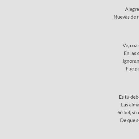
Alegre
Nuevas de r
Ve, cuá
En las 
Ignoran 
Fue pa
Es tu deb
Las alma
Sé fiel, si
De que s