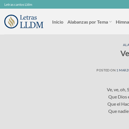
Skip
Letras cantos Lldm
to
content
Inicio
Alabanzas por Tema
Himna
AL
Ve
POSTED ON
1 MARZ
Ve, ve, oh,
Que Dios e
Que el Hac
Que nadie