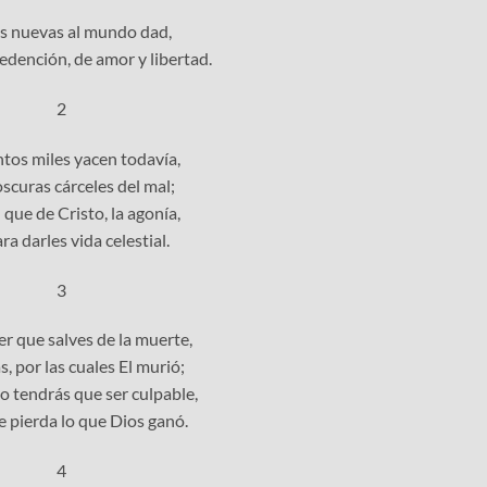
s nuevas al mundo dad,
edención, de amor y libertad.
2
ntos miles yacen todavía,
oscuras cárceles del mal;
que de Cristo, la agonía,
ra darles vida celestial.
3
er que salves de la muerte,
s, por las cuales El murió;
 no tendrás que ser culpable,
e pierda lo que Dios ganó.
4