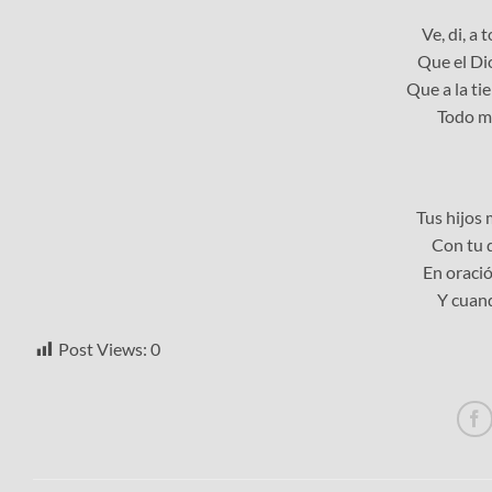
Ve, di, a 
Que el Di
Que a la ti
Todo mo
Tus hijos
Con tu d
En oració
Y cuand
Post Views:
0