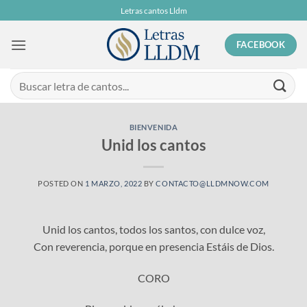
Skip
Letras cantos Lldm
to
content
FACEBOOK
BIENVENIDA
Unid los cantos
POSTED ON
1 MARZO, 2022
BY
CONTACTO@LLDMNOW.COM
Unid los cantos, todos los santos, con dulce voz,
Con reverencia, porque en presencia Estáis de Dios.
CORO