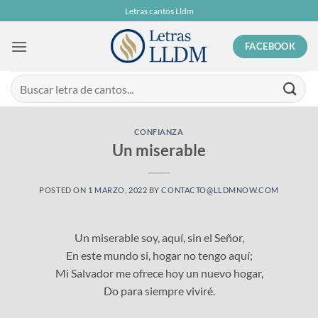
Skip
Letras cantos Lldm
to
content
FACEBOOK
CONFIANZA
Un miserable
POSTED ON
1 MARZO, 2022
BY
CONTACTO@LLDMNOW.COM
Un miserable soy, aquí, sin el Señor,
En este mundo si, hogar no tengo aquí;
Mi Salvador me ofrece hoy un nuevo hogar,
Do para siempre viviré.