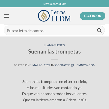
Skip
Letras cantos Lldm
to
content
FACEBOOK
LLAMAMIENTO
Suenan las trompetas
POSTED ON
1 MARZO, 2022
BY
CONTACTO@LLDMNOW.COM
Suenan las trompetas en el tercer cielo,
Y las multitudes van cantando ya,
Es que van pasando todos los valientes,
Que en la tierra amaron a Cristo Jesús.