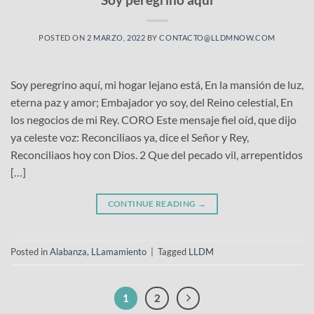
POSTED ON
2 MARZO, 2022
BY
CONTACTO@LLDMNOW.COM
Soy peregrino aquí, mi hogar lejano está, En la mansión de luz,
eterna paz y amor; Embajador yo soy, del Reino celestial, En
los negocios de mi Rey. CORO Este mensaje fiel oíd, que dijo
ya celeste voz: Reconciliaos ya, dice el Señor y Rey,
Reconciliaos hoy con Dios. 2 Que del pecado vil, arrepentidos
[…]
CONTINUE READING
→
Posted in
Alabanza
,
LLamamiento
|
Tagged
LLDM
1
2