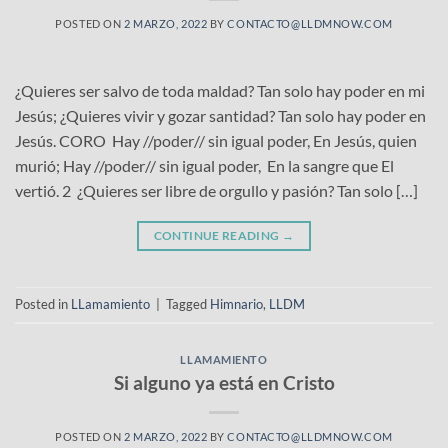
POSTED ON
2 MARZO, 2022
BY
CONTACTO@LLDMNOW.COM
¿Quieres ser salvo de toda maldad? Tan solo hay poder en mi
Jesús; ¿Quieres vivir y gozar santidad? Tan solo hay poder en
Jesús. CORO Hay //poder// sin igual poder, En Jesús, quien
murió; Hay //poder// sin igual poder, En la sangre que El
vertió. 2 ¿Quieres ser libre de orgullo y pasión? Tan solo […]
CONTINUE READING
→
Posted in
LLamamiento
|
Tagged
Himnario
,
LLDM
LLAMAMIENTO
Si alguno ya está en Cristo
POSTED ON
2 MARZO, 2022
BY
CONTACTO@LLDMNOW.COM