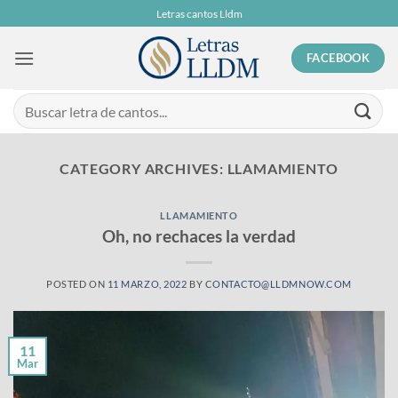
Skip
Letras cantos Lldm
to
content
FACEBOOK
CATEGORY ARCHIVES:
LLAMAMIENTO
LLAMAMIENTO
Oh, no rechaces la verdad
POSTED ON
11 MARZO, 2022
BY
CONTACTO@LLDMNOW.COM
11
Mar