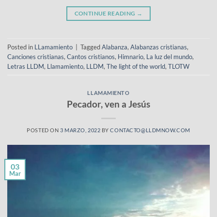
CONTINUE READING
→
Posted in
LLamamiento
|
Tagged
Alabanza
,
Alabanzas cristianas
,
Canciones cristianas
,
Cantos cristianos
,
Himnario
,
La luz del mundo
,
Letras LLDM
,
Llamamiento
,
LLDM
,
The light of the world
,
TLOTW
LLAMAMIENTO
Pecador, ven a Jesús
POSTED ON
3 MARZO, 2022
BY
CONTACTO@LLDMNOW.COM
03
Mar