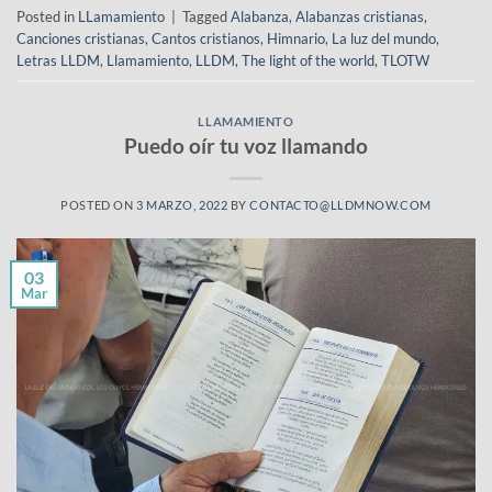
Posted in
LLamamiento
|
Tagged
Alabanza
,
Alabanzas cristianas
,
Canciones cristianas
,
Cantos cristianos
,
Himnario
,
La luz del mundo
,
Letras LLDM
,
Llamamiento
,
LLDM
,
The light of the world
,
TLOTW
LLAMAMIENTO
Puedo oír tu voz llamando
POSTED ON
3 MARZO, 2022
BY
CONTACTO@LLDMNOW.COM
03
Mar