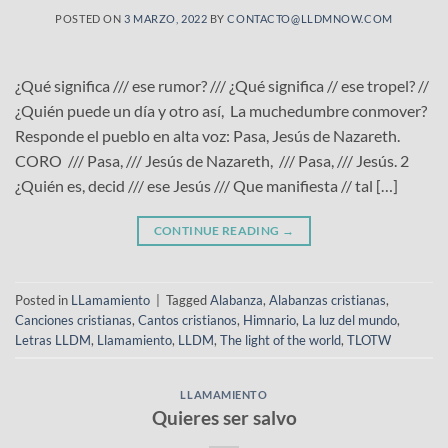
POSTED ON
3 MARZO, 2022
BY
CONTACTO@LLDMNOW.COM
¿Qué significa /// ese rumor? /// ¿Qué significa // ese tropel? //
¿Quién puede un día y otro así, La muchedumbre conmover?
Responde el pueblo en alta voz: Pasa, Jesús de Nazareth.
CORO /// Pasa, /// Jesús de Nazareth, /// Pasa, /// Jesús. 2
¿Quién es, decid /// ese Jesús /// Que manifiesta // tal […]
CONTINUE READING
→
Posted in
LLamamiento
|
Tagged
Alabanza
,
Alabanzas cristianas
,
Canciones cristianas
,
Cantos cristianos
,
Himnario
,
La luz del mundo
,
Letras LLDM
,
Llamamiento
,
LLDM
,
The light of the world
,
TLOTW
LLAMAMIENTO
Quieres ser salvo