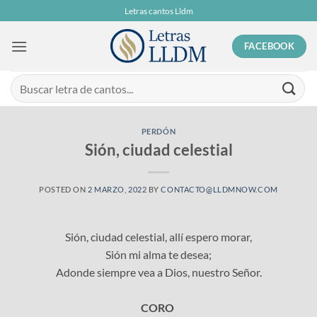
Skip
Letras cantos Lldm
to
content
FACEBOOK
PERDÓN
Sión, ciudad celestial
POSTED ON
2 MARZO, 2022
BY
CONTACTO@LLDMNOW.COM
Sión, ciudad celestial, allí espero morar,
Sión mi alma te desea;
Adonde siempre vea a Dios, nuestro Señor.
CORO