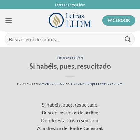
Skip
Letras cantos Lldm
to
content
FACEBOOK
EXHORTACIÓN
Si habéis, pues, resucitado
POSTED ON
2 MARZO, 2022
BY
CONTACTO@LLDMNOW.COM
Si habéis, pues, resucitado,
Buscad las cosas de arriba;
Donde está Cristo sentado,
A la diestra del Padre Celestial.