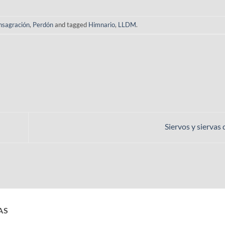
sagración
,
Perdón
and tagged
Himnario
,
LLDM
.
Siervos y siervas
AS