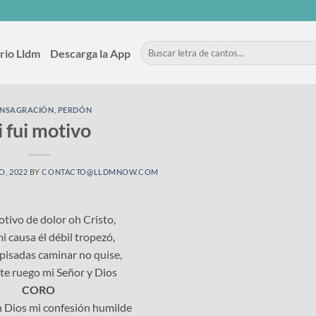
rio Lldm
Descarga la App
NSAGRACIÓN
,
PERDÓN
i fui motivo
O, 2022
BY
CONTACTO@LLDMNOW.COM
motivo de dolor oh Cristo,
mi causa él débil tropezó,
 pisadas caminar no quise,
te ruego mi Señor y Dios
CORO
 Dios mi confesión humilde