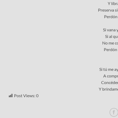
Y líb
Preserva s
Perdón 
Si vana 
Si al q
No me co
Perdón 
Si tú me a
A compr
Concédem
Y bríndame
Post Views:
0