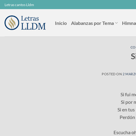
Skip
Letras cantos Lldm
to
content
Inicio
Alabanzas por Tema
Himna
CO
S
POSTED ON
2 MARZ
Si fui 
Si por 
Si en tus
Perdón 
Escucha oh