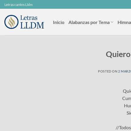
Skip
Letras cantos Lldm
to
content
Inicio
Alabanzas por Tema
Himna
Quiero 
POSTED ON
2 MARZ
Quie
Cump
Hum
Si
//Todos