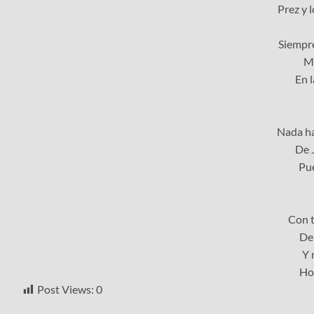
Prez y 
Siempre
Mi
En l
Nada ha
De 
Pue
Con t
Del
Y 
Hoy
Post Views:
0