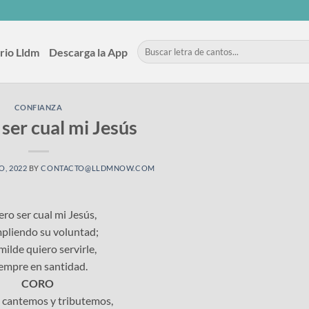
rio Lldm
Descarga la App
CONFIANZA
ser cual mi Jesús
O, 2022
BY
CONTACTO@LLDMNOW.COM
ro ser cual mi Jesús,
liendo su voluntad;
ilde quiero servirle,
empre en santidad.
CORO
 cantemos y tributemos,