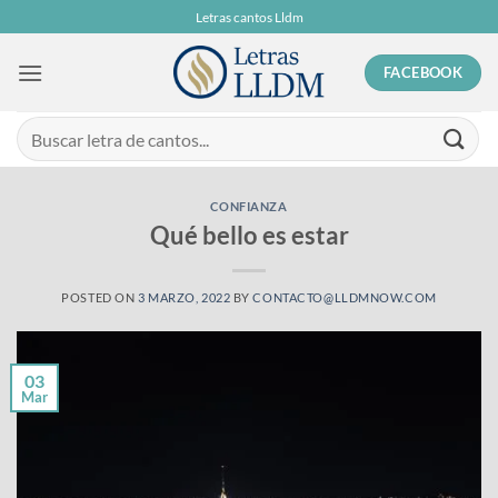
Skip
Letras cantos Lldm
to
content
FACEBOOK
CONFIANZA
Qué bello es estar
POSTED ON
3 MARZO, 2022
BY
CONTACTO@LLDMNOW.COM
03
Mar