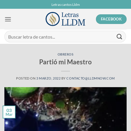
Skip
Letras cantos Lldm
to
content
FACEBOOK
OBREROS
Partió mi Maestro
POSTED ON
3 MARZO, 2022
BY
CONTACTO@LLDMNOW.COM
03
Mar