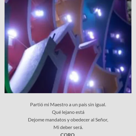
Partió mi Maestro a un país sin igual.
Qué lejano está
Dejome mandatos y obedecer al Señor,
Mi deber será.
CORO