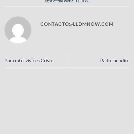
light of the world
,
TLOTW
.
CONTACTO@LLDMNOW.COM
Para mi el vivir es Cristo
Padre bendito