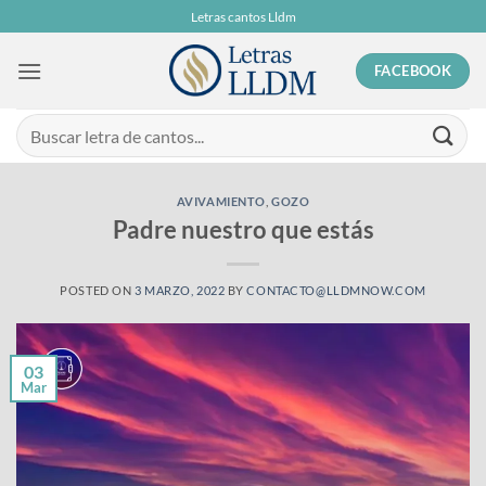
Skip
Letras cantos Lldm
to
content
FACEBOOK
AVIVAMIENTO
,
GOZO
Padre nuestro que estás
POSTED ON
3 MARZO, 2022
BY
CONTACTO@LLDMNOW.COM
03
Mar