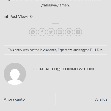
//aleluya// amén.
Post Views:
0
This entry was posted in
Alabanza
,
Esperanza
and tagged
E
,
LLDM
.
CONTACTO@LLDMNOW.COM
Ahora canto
A la luz