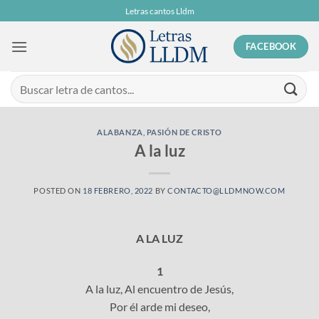
Skip
Letras cantos Lldm
to
content
FACEBOOK
ALABANZA
,
PASIÓN DE CRISTO
A la luz
POSTED ON
18 FEBRERO, 2022
BY
CONTACTO@LLDMNOW.COM
A LA LUZ
1
A la luz, Al encuentro de Jesús,
Por él arde mi deseo,