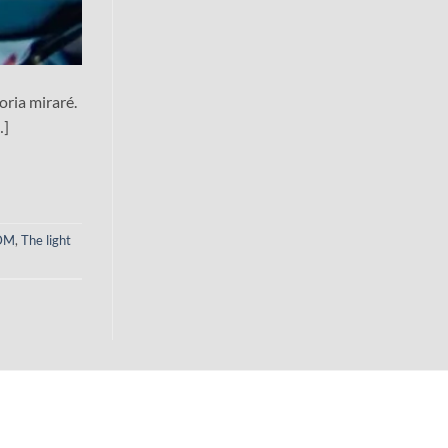
oria miraré.
…]
DM
,
The light