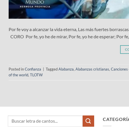
Por fe voy a alcanzar la vida eterna, Las más fuertes borrascas
CORO Por fe, yo he de mirar, Por fe, yo he de esperar; Por fe, 
C
Posted in
Confianza
|
Tagged
Alabanza
,
Alabanzas cristianas
,
Canciones 
of the world
,
TLOTW
CATEGORÍ