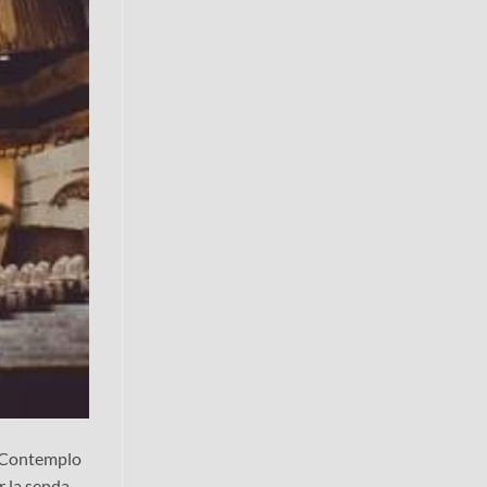
O Contemplo
r la senda