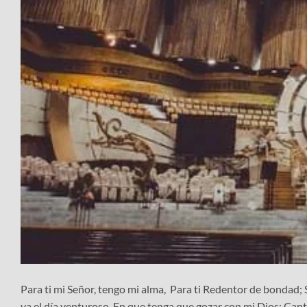
Para ti mi Señor, tengo mi alma, Para ti Redentor de bondad
ya el día venturoso, En que tenga que gozar con mi Dios; Cant