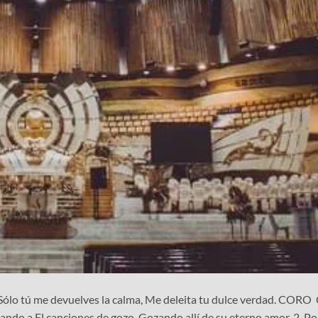
; Sólo tú me devuelves la calma, Me deleita tu dulce verdad. COR
ando a El canciones de gozo, Gozando allí de su eterno amor. 2 Po