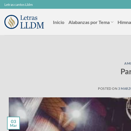
Skip
Letras cantos Lldm
to
content
Inicio
Alabanzas por Tema
Himna
AMO
Par
POSTED ON
3 MARZ
03
Mar