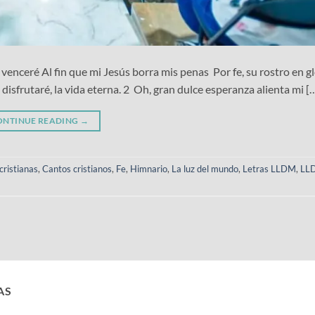
 venceré Al fin que mi Jesús borra mis penas Por fe, su rostro en gl
disfrutaré, la vida eterna. 2 Oh, gran dulce esperanza alienta mi [
ONTINUE READING
→
cristianas
,
Cantos cristianos
,
Fe
,
Himnario
,
La luz del mundo
,
Letras LLDM
,
LL
AS