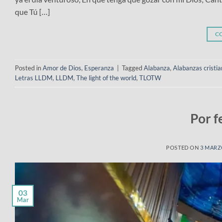
que Tú […]
C
Posted in
Amor de Dios
,
Esperanza
|
Tagged
Alabanza
,
Alabanzas cristi
Letras LLDM
,
LLDM
,
The light of the world
,
TLOTW
Por f
POSTED ON
3 MARZ
03
Mar