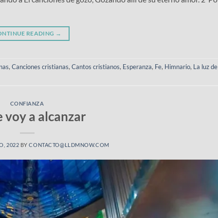
ONTINUE READING
→
anas
,
Canciones cristianas
,
Cantos cristianos
,
Esperanza
,
Fe
,
Himnario
,
La luz d
CONFIANZA
e voy a alcanzar
O, 2022
BY
CONTACTO@LLDMNOW.COM