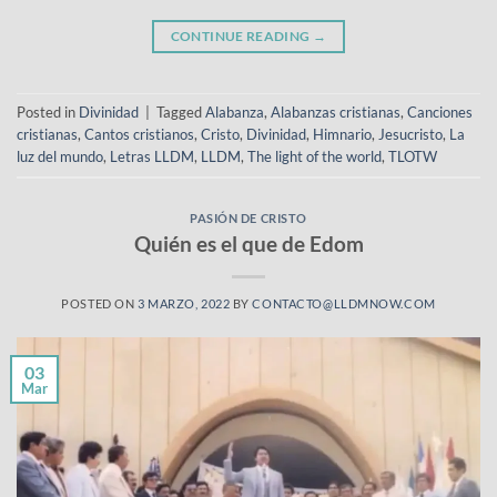
CONTINUE READING
→
Posted in
Divinidad
|
Tagged
Alabanza
,
Alabanzas cristianas
,
Canciones
cristianas
,
Cantos cristianos
,
Cristo
,
Divinidad
,
Himnario
,
Jesucristo
,
La
luz del mundo
,
Letras LLDM
,
LLDM
,
The light of the world
,
TLOTW
PASIÓN DE CRISTO
Quién es el que de Edom
POSTED ON
3 MARZO, 2022
BY
CONTACTO@LLDMNOW.COM
03
Mar