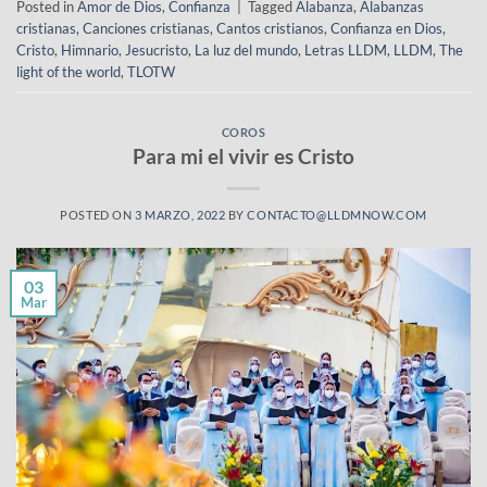
Posted in
Amor de Dios
,
Confianza
|
Tagged
Alabanza
,
Alabanzas
cristianas
,
Canciones cristianas
,
Cantos cristianos
,
Confianza en Dios
,
Cristo
,
Himnario
,
Jesucristo
,
La luz del mundo
,
Letras LLDM
,
LLDM
,
The
light of the world
,
TLOTW
COROS
Para mi el vivir es Cristo
POSTED ON
3 MARZO, 2022
BY
CONTACTO@LLDMNOW.COM
03
Mar