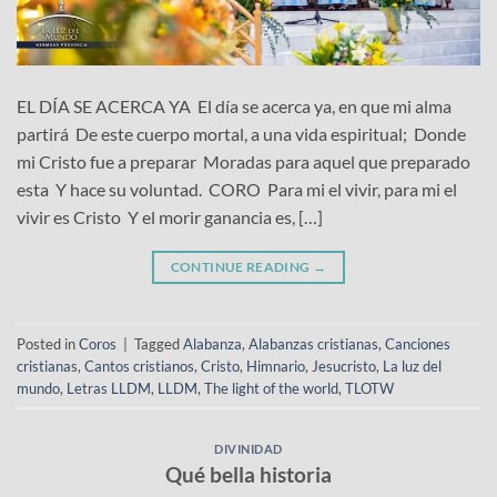
EL DÍA SE ACERCA YA El día se acerca ya, en que mi alma
partirá De este cuerpo mortal, a una vida espiritual; Donde
mi Cristo fue a preparar Moradas para aquel que preparado
esta Y hace su voluntad. CORO Para mi el vivir, para mi el
vivir es Cristo Y el morir ganancia es, […]
CONTINUE READING
→
Posted in
Coros
|
Tagged
Alabanza
,
Alabanzas cristianas
,
Canciones
cristianas
,
Cantos cristianos
,
Cristo
,
Himnario
,
Jesucristo
,
La luz del
mundo
,
Letras LLDM
,
LLDM
,
The light of the world
,
TLOTW
DIVINIDAD
Qué bella historia