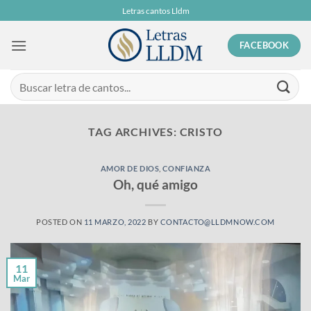
Skip
Letras cantos Lldm
to
content
FACEBOOK
TAG ARCHIVES:
CRISTO
AMOR DE DIOS
,
CONFIANZA
Oh, qué amigo
POSTED ON
11 MARZO, 2022
BY
CONTACTO@LLDMNOW.COM
11
Mar