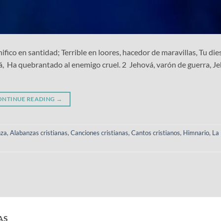
ico en santidad; Terrible en loores, hacedor de maravillas, Tu dies
vá, Ha quebrantado al enemigo cruel. 2 Jehová, varón de guerra, J
ONTINUE READING
→
nza
,
Alabanzas cristianas
,
Canciones cristianas
,
Cantos cristianos
,
Himnario
,
La 
AS