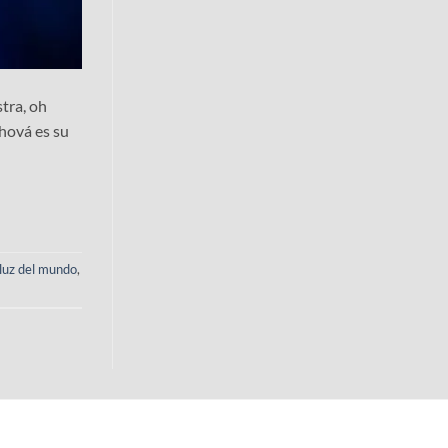
tra, oh
ehová es su
luz del mundo
,