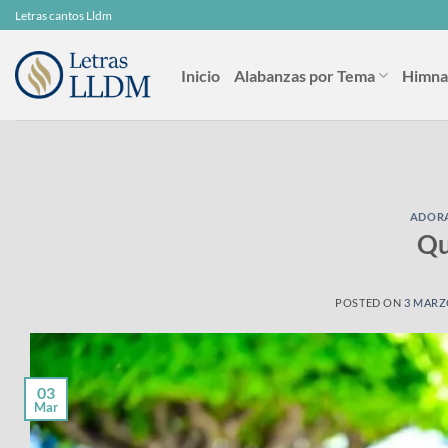
Skip
Letras cantos Lldm
to
content
Inicio
Alabanzas por Tema
Himna
ADORA
Qu
POSTED ON
3 MARZ
03
Mar