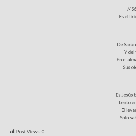
// S
Es el lir
De Sarón,
Y del 
En el alm
Sus ol
Es Jesús 
Lento en
El leva
Solo sa
Post Views:
0