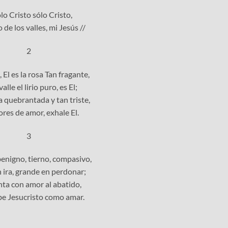
ólo Cristo sólo Cristo,
io de los valles, mi Jesús //
2
 El es la rosa Tan fragante,
valle el lirio puro, es El;
a quebrantada y tan triste,
ores de amor, exhale El.
3
benigno, tierno, compasivo,
 ira, grande en perdonar;
nta con amor al abatido,
be Jesucristo como amar.