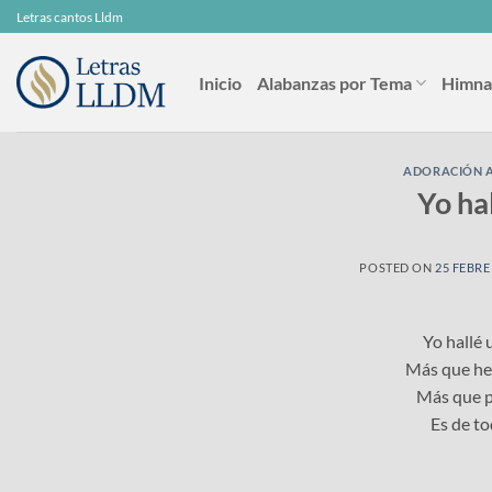
Skip
Letras cantos Lldm
to
content
Inicio
Alabanzas por Tema
Himna
ADORACIÓN A
Yo hal
POSTED ON
25 FEBRE
Yo hallé 
Más que her
Más que p
Es de to