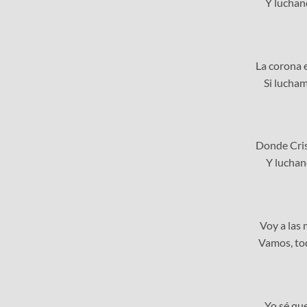
Y luchand
La corona 
Si lucham
Donde Cris
Y luchand
Voy a las
Vamos, tod
Yo sé que