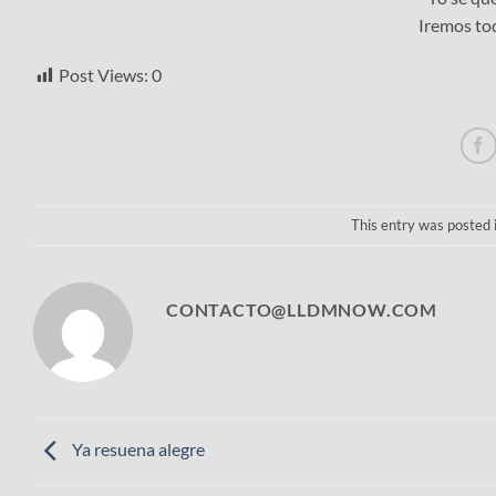
Iremos tod
Post Views:
0
This entry was posted 
CONTACTO@LLDMNOW.COM
Ya resuena alegre