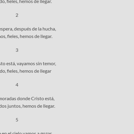
o, fieles, hemos de llegar.
2
espera, después de la hucha,
os, fieles, hemos de llegar.
3
to está, vayamos sin temor,
o, fieles, hemos de llegar
4
 moradas donde Cristo está,
os juntos, hemos de llegar.
5
 en el cielo vamos a gozar,