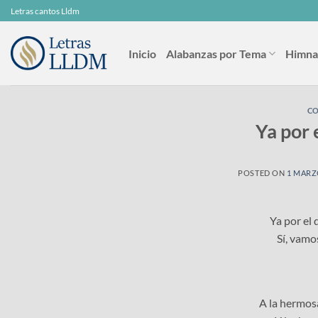
Skip
Letras cantos Lldm
to
content
Inicio
Alabanzas por Tema
Himna
C
Ya por 
POSTED ON
1 MARZ
Ya por el
Sí, vamo
A la hermosa