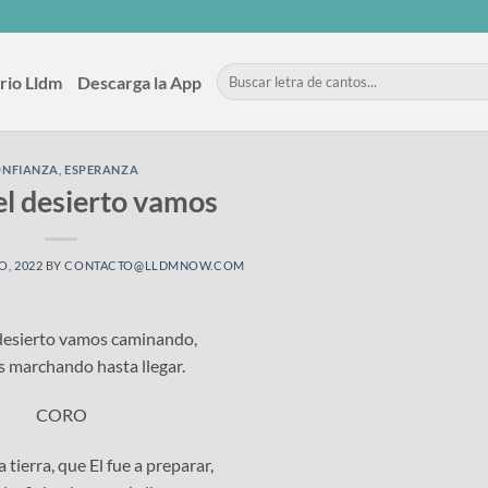
rio Lldm
Descarga la App
ONFIANZA
,
ESPERANZA
el desierto vamos
O, 2022
BY
CONTACTO@LLDMNOW.COM
 desierto vamos caminando,
s marchando hasta llegar.
CORO
 tierra, que El fue a preparar,