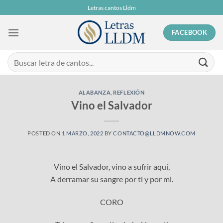
Skip
Letras cantos Lldm
to
content
FACEBOOK
ALABANZA
,
REFLEXIÓN
Vino el Salvador
POSTED ON
1 MARZO, 2022
BY
CONTACTO@LLDMNOW.COM
Vino el Salvador, vino a sufrir aquí,
A derramar su sangre por ti y por mi.
CORO