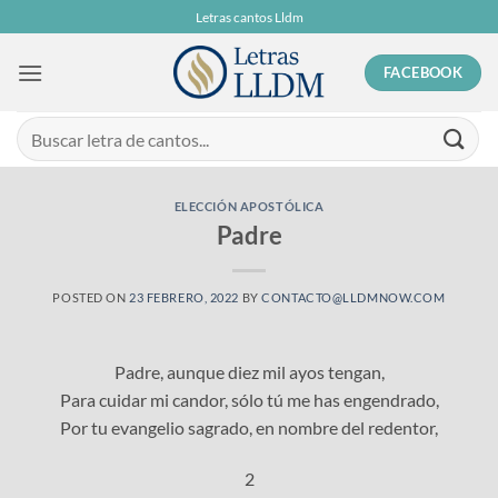
Skip
Letras cantos Lldm
to
content
FACEBOOK
ELECCIÓN APOSTÓLICA
Padre
POSTED ON
23 FEBRERO, 2022
BY
CONTACTO@LLDMNOW.COM
Padre, aunque diez mil ayos tengan,
Para cuidar mi candor, sólo tú me has engendrado,
Por tu evangelio sagrado, en nombre del redentor,
2