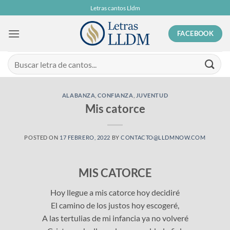
Skip
Letras cantos Lldm
to
content
FACEBOOK
ALABANZA
,
CONFIANZA
,
JUVENTUD
Mis catorce
POSTED ON
17 FEBRERO, 2022
BY
CONTACTO@LLDMNOW.COM
MIS CATORCE
Hoy llegue a mis catorce hoy decidiré
El camino de los justos hoy escogeré,
A las tertulias de mi infancia ya no volveré