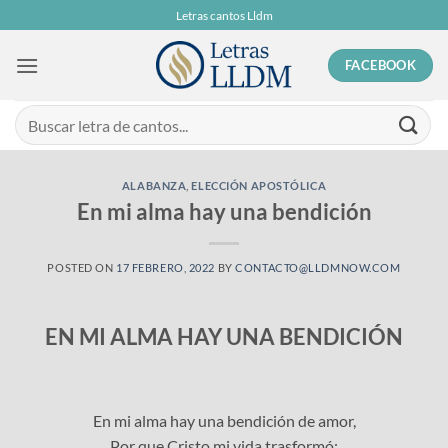
Skip
Letras cantos Lldm
to
content
FACEBOOK
ALABANZA
,
ELECCIÓN APOSTÓLICA
En mi alma hay una bendición
POSTED ON
17 FEBRERO, 2022
BY
CONTACTO@LLDMNOW.COM
EN MI ALMA HAY UNA BENDICIÓN
En mi alma hay una bendición de amor,
Por que Cristo mi vida trasformó;