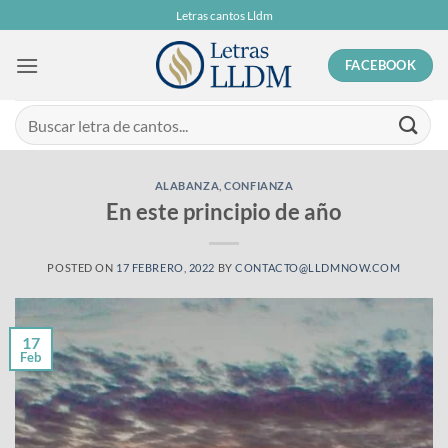
Skip
Letras cantos Lldm
to
content
FACEBOOK
ALABANZA
,
CONFIANZA
En este principio de año
POSTED ON
17 FEBRERO, 2022
BY
CONTACTO@LLDMNOW.COM
17
Feb