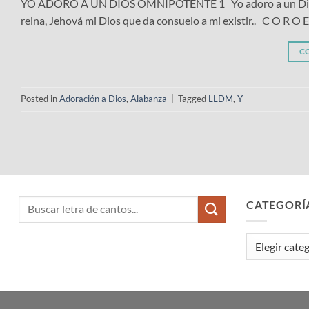
YO ADORO A UN DIOS OMNIPOTENTE 1 Yo adoro a un Dios omni
reina, Jehová mi Dios que da consuelo a mi existir.. C O R O
C
Posted in
Adoración a Dios
,
Alabanza
|
Tagged
LLDM
,
Y
CATEGORÍ
Categorías