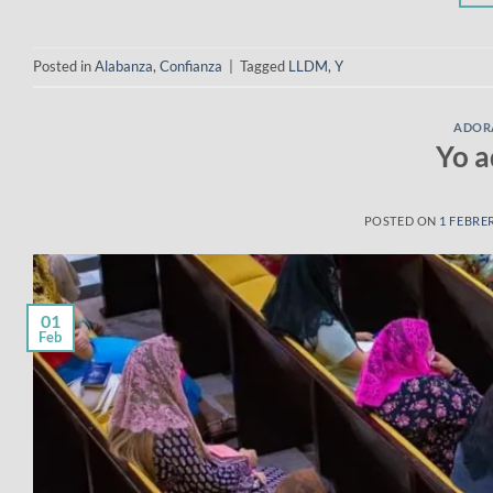
Posted in
Alabanza
,
Confianza
|
Tagged
LLDM
,
Y
ADORA
Yo a
POSTED ON
1 FEBRE
01
Feb