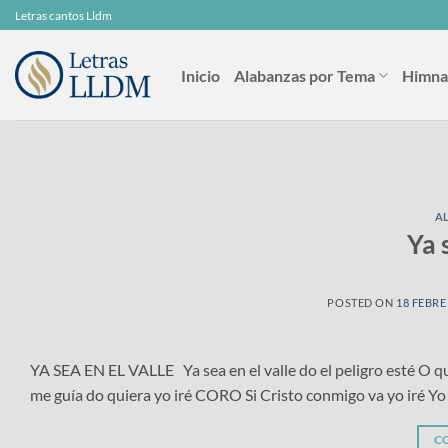
Skip
Letras cantos Lldm
to
content
Inicio
Alabanzas por Tema
Himna
A
Ya 
POSTED ON
18 FEBRE
YA SEA EN EL VALLE Ya sea en el valle do el peligro esté O que
me guía do quiera yo iré CORO Si Cristo conmigo va yo iré Yo
C