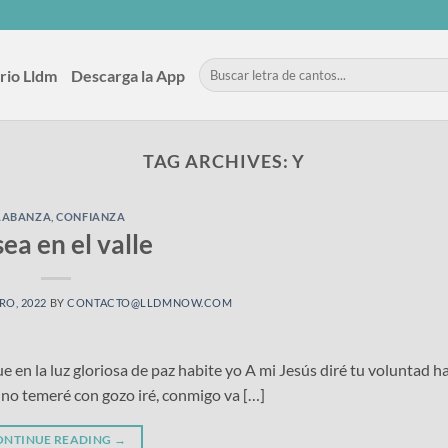
rio Lldm
Descarga la App
TAG ARCHIVES:
Y
LABANZA
,
CONFIANZA
sea en el valle
RO, 2022
BY
CONTACTO@LLDMNOW.COM
 en la luz gloriosa de paz habite yo A mi Jesús diré tu voluntad ha
 no temeré con gozo iré, conmigo va […]
ONTINUE READING
→