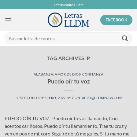
Skip
Letras cantos Lldm
to
content
FACEBOOK
TAG ARCHIVES:
P
ALABANZA
,
AMOR DE DIOS
,
CONFIANZA
Puedo oír tu voz
POSTED ON
18 FEBRERO, 2022
BY
CONTACTO@LLDMNOW.COM
PUEDO OÍR TU VOZ Puedo oír tu voz llamando, Con
acentos cariñosos, Puedo oír tu llamamiento, Trae tu cruz y
ven en pos de mí. coro Seguiré do tú me guíes, Si tu mano me