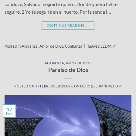
conduce, Salvador seguirte quiero, Donde quiera fiel te
seguiré. 2 Yo te seguiré en el huerto, Por la senda […]
CONTINUE READING
→
Posted in
Alabanza
,
Amor de Dios
,
Confianza
|
Tagged
LLDM
,
P
ALABANZA
,
AMOR DE DIOS
Paraíso de Dios
POSTED ON
17 FEBRERO, 2022
BY
CONTACTO@LLDMNOW.COM
17
Feb