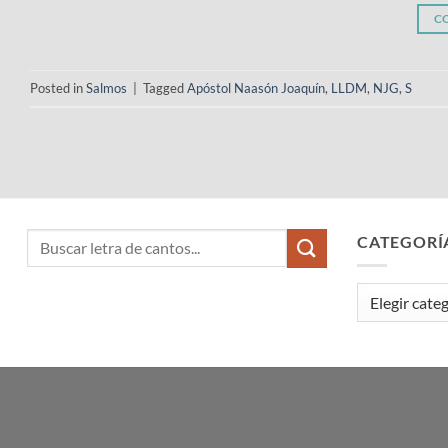
C
Posted in
Salmos
|
Tagged
Apóstol Naasón Joaquín
,
LLDM
,
NJG
,
S
CATEGORÍ
Categorías