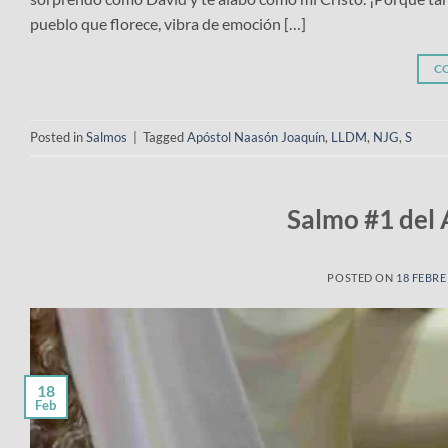
pueblo que florece, vibra de emoción […]
C
Posted in
Salmos
|
Tagged
Apóstol Naasón Joaquín
,
LLDM
,
NJG
,
S
Salmo #1 del
POSTED ON
18 FEBRE
18
Feb