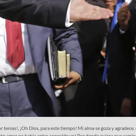
r tenías!, ¡Oh Dios, para este tiempo! Mi alma se goza y agradece,
to amor no había antes conocido yo! Por donde quiera que camino