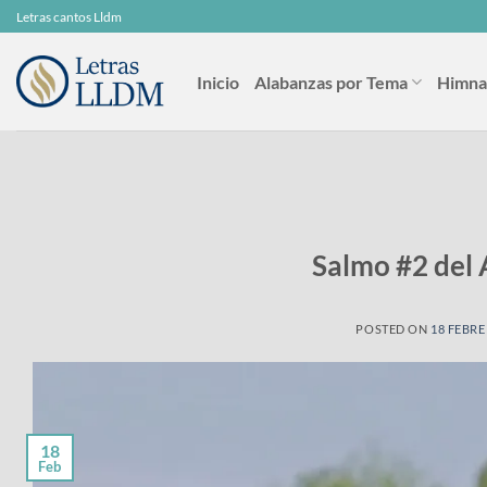
Skip
Letras cantos Lldm
to
content
Inicio
Alabanzas por Tema
Himna
Salmo #2 del
POSTED ON
18 FEBRE
18
Feb