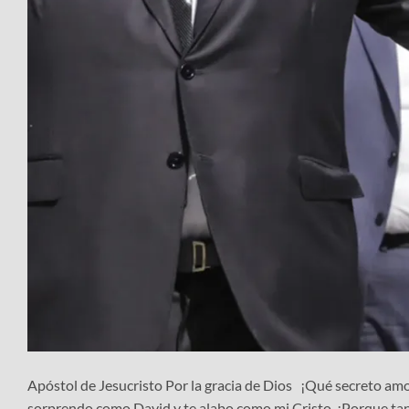
Apóstol de Jesucristo Por la gracia de Dios ¡Qué secreto amo
sorprendo como David y te alabo como mi Cristo. ¡Porque tan