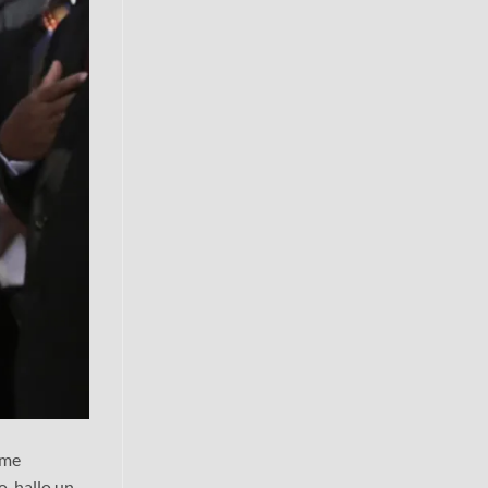
 me
, hallo un