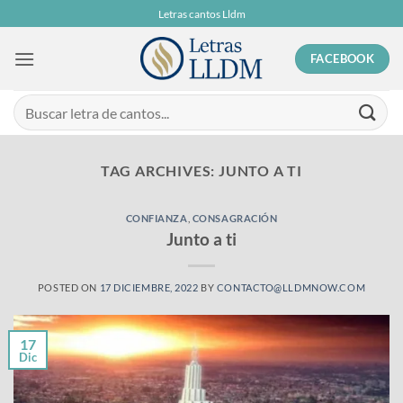
Skip
Letras cantos Lldm
to
content
FACEBOOK
TAG ARCHIVES:
JUNTO A TI
CONFIANZA
,
CONSAGRACIÓN
Junto a ti
POSTED ON
17 DICIEMBRE, 2022
BY
CONTACTO@LLDMNOW.COM
17
Dic