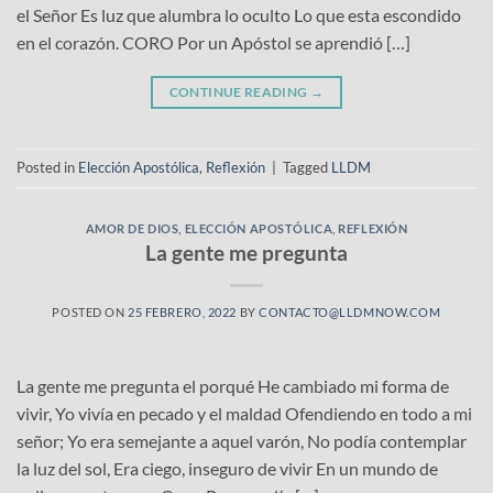
el Señor Es luz que alumbra lo oculto Lo que esta escondido
en el corazón. CORO Por un Apóstol se aprendió […]
CONTINUE READING
→
Posted in
Elección Apostólica
,
Reflexión
|
Tagged
LLDM
AMOR DE DIOS
,
ELECCIÓN APOSTÓLICA
,
REFLEXIÓN
La gente me pregunta
POSTED ON
25 FEBRERO, 2022
BY
CONTACTO@LLDMNOW.COM
La gente me pregunta el porqué He cambiado mi forma de
vivir, Yo vivía en pecado y el maldad Ofendiendo en todo a mi
señor; Yo era semejante a aquel varón, No podía contemplar
la luz del sol, Era ciego, inseguro de vivir En un mundo de