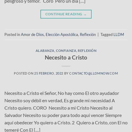
peligroso y temor. Coro Pero un día […]
CONTINUE READING
→
Posted in
Amor de Dios
,
Elección Apostólica
,
Reflexión
|
Tagged
LLDM
ALABANZA
,
CONFIANZA
,
REFLEXIÓN
Necesito a Cristo
POSTED ON
25 FEBRERO, 2022
BY
CONTACTO@LLDMNOW.COM
Necesito a Cristo el Señor, No hay como El otro ayudador
Necesito soy débil en verdad, Es grande mi necesidad A
Cristo quiero. CORO Necesito a mi Cristo Necesito al
Salvador Necesito su poder para todo aquí vencer Siempre
aquí obedecer Yo quiero a Cristo. 2 Quiero a Cristo, con El no
temeré Con El […]