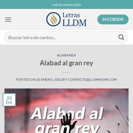
Skip
Letras cantos Lldm
to
content
FACEBOOK
ALABANZA
Alabad al gran rey
POSTED ON
25 ENERO, 2022
BY
CONTACTO@LLDMNOW.COM
25
Ene