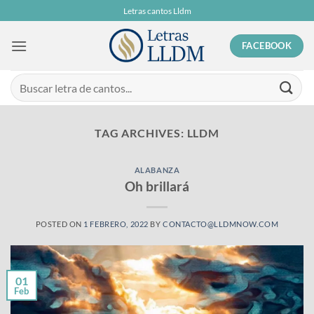
Skip
Letras cantos Lldm
to
content
FACEBOOK
TAG ARCHIVES:
LLDM
ALABANZA
Oh brillará
POSTED ON
1 FEBRERO, 2022
BY
CONTACTO@LLDMNOW.COM
01
Feb