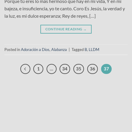
Porque tú eres lo más hermoso que hay en mi vida, Y en mi
bajeza, e insuficiencia, yo te canto. Coro Es Jesús, la verdad y
la luz, es mi dulce esperanza; Rey de reyes, […]
CONTINUE READING
→
Posted in
Adoración a Dios
,
Alabanza
|
Tagged
B
,
LLDM
1
…
34
35
36
37